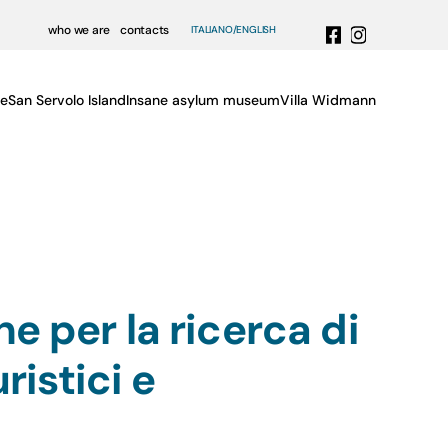
who we are
contacts
ITALIANO
ENGLISH
e
San Servolo Island
Insane asylum museum
Villa Widmann
e per la ricerca di
ristici e