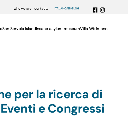
who we are
contacts
ITALIANO
ENGLISH
e
San Servolo Island
Insane asylum museum
Villa Widmann
e per la ricerca di
 Eventi e Congressi