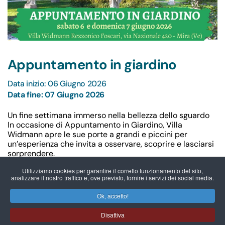
Appuntamento in giardino
Data inizio: 06 Giugno 2026
Data fine: 07 Giugno 2026
Un fine settimana immerso nella bellezza dello sguardo
In occasione di Appuntamento in Giardino, Villa
Widmann apre le sue porte a grandi e piccini per
un’esperienza che invita a osservare, scoprire e lasciarsi
sorprendere.
Tra racconti, musica, arte e natura, due giornate pensate
Utilizziamo cookies per garantire il corretto funzionamento del sito,
per vivere il Giardino storico, il Parco monumentale e la
analizzare il nostro traffico e, ove previsto, fornire i servizi dei social media.
Casa dominicale attraverso un filo conduttore speciale:
imparare a guardare davvero.
Ok, accetto!
Dettagli nascosti, forme, luci, presenze silenziose e
suggestioni sonore diventano strumenti per allenare lo
Disattiva
sguardo e riscoprire il paesaggio con occhi nuovi, in un