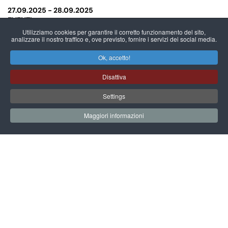
27.09.2025 -
28.09.2025
EVENTI
Le Giornate Europee del Patrimonio
Utilizziamo cookies per garantire il corretto funzionamento del sito,
al Museo del Manicomio
analizzare il nostro traffico e, ove previsto, fornire i servizi dei social media.
Leggi
Ok, accetto!
Disattiva
Archivio delle news
Settings
Maggiori informazioni