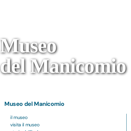
Museo
del Manicomio
Museo del Manicomio
il museo
visita il museo