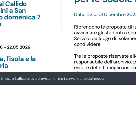
al Callido
ni a San
Data inizio: 01 Dicembre 202
lo domenica 7
o
Riprendono le proposte di 
avvicinare gli studenti a sco
Servolo da luogo di isolame
condividere.
26 -
22.05.2026
Tre le proposte riservate al
a, l'isola e la
responsabile dell'archivio;
ria
essere definiti meglio insiem
classe partecipante.
 nostro traffico e, ove previsto, fornire i servizi dei social media.
proposte laboratori didattic
25 -
28.09.2025
ornate Europee
trimonio al
 del Manicomio