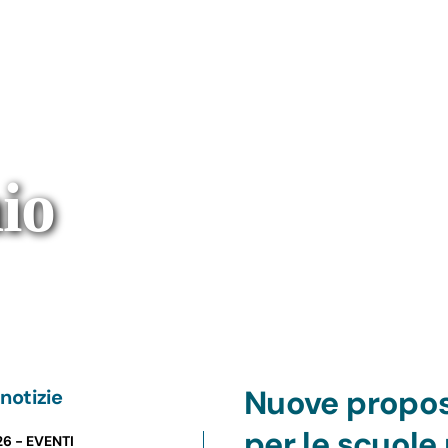
io
Nuove propost
notizie
per le scuole
26 - EVENTI