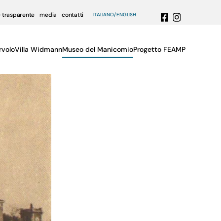
 trasparente
media
contatti
ITALIANO
ENGLISH
rvolo
Villa Widmann
Museo del Manicomio
Progetto FEAMP