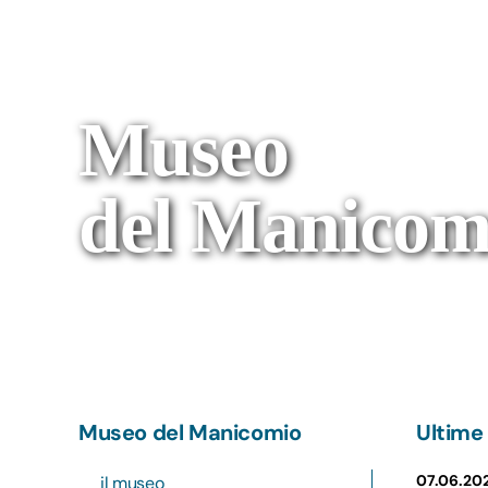
Museo
del Manicom
Museo del Manicomio
Ultime 
07.06.20
il museo