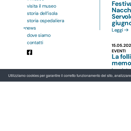
Festiv
visita il museo
Nacchi
storia dell’isola
Servo
storia ospedaliera
giugn
news
Leggi
dove siamo
contatti
15.05.20
EVENTI
La folli
memo
Leggi
Utilizziamo cookies per garantire il corretto funzionamento del sito, analizzare il
27.09.20
EVENTI
Le Gi
del Pa
Museo
Leggi