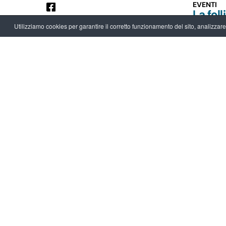
EVENTI
La folli
memo
Utilizziamo cookies per garantire il corretto funzionamento del sito, analizzare il
Leggi
27.09.20
EVENTI
Le Gi
del Pa
Museo
Leggi
Archivio