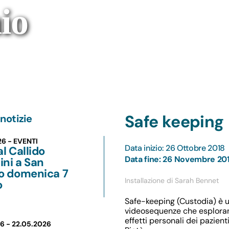
io
Safe keeping
notizie
26 - EVENTI
Data inizio: 26 Ottobre 2018
al Callido
Data fine: 26 Novembre 20
ni a San
lo domenica 7
Installazione di Sarah Bennet
o
Safe-keeping (Custodia) è un’
videosequenze che esplorano 
effetti personali dei pazient
26 -
22.05.2026