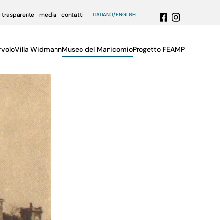
 trasparente
media
contatti
ITALIANO
ENGLISH
rvolo
Villa Widmann
Museo del Manicomio
Progetto FEAMP