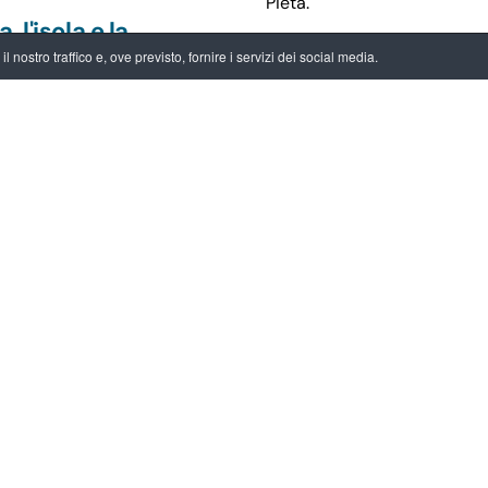
Pietà.
a, l'isola e la
Lavorando su delle riproduz
ria
 nostro traffico e, ove previsto, fornire i servizi dei social media.
actions, l’artista restituisce 
fagotti, sottolineata dalla ci
Sarah Bennett si interroga s
un’esperienza emotiva che 
25 -
28.09.2025
di perdita e abbandono asso
trasmettere una percezione d
ornate Europee
trimonio al
L’installazione, realizzata i
 del Manicomio
Mente, è stata allestita a c
“
Musei, memoria e narrazion
e il 27 ottobre.
Safe-Keeping sarà visibile a
 delle news
Cartolina_safekeeping