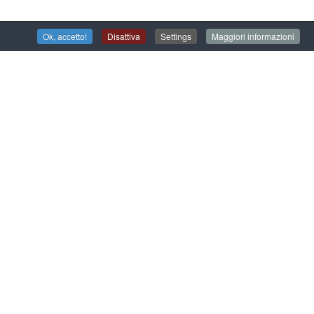
ioni, attraverso interventi performativi, embodied
Ok, accetto!
Disattiva
Settings
Maggiori informazioni
l’intensità e la ripetitività dell’interazione con i
rcolarità di ogni video.
u come l’opera d’arte possa suscitare nel visitatore
non dipenda unicamente dall’empatia per le storie
ciate alle immagini e, allo stesso tempo,
i “internamento nell’istituzione”.
n collaborazione con il Museo Laboratorio della
ura di San Servolo srl in occasione del convegno
i per la salute mentale”
, svoltosi a San Servolo il 26
l pubblico fino a fine novembre.