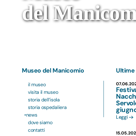
del Manicom
Museo del Manicomio
Ultime 
07.06.20
il museo
Festiv
visita il museo
Nacchi
storia dell’isola
Servo
storia ospedaliera
giugn
news
Leggi
dove siamo
contatti
15.05.20