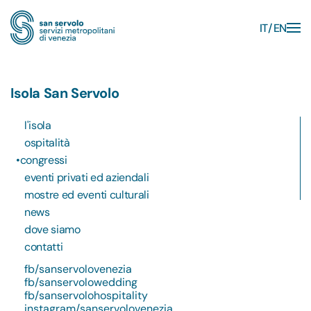
IT
EN
Skip to main content
Isola San Servolo
l'isola
ospitalità
congressi
eventi privati ed aziendali
mostre ed eventi culturali
news
dove siamo
contatti
fb/sanservolovenezia
fb/sanservolowedding
fb/sanservolohospitality
instagram/sanservolovenezia