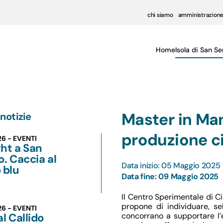
chi siamo
amministrazione
Home
Isola di San Se
Master in Ma
notizie
produzione c
26 - EVENTI
ht a San
o. Caccia al
Data inizio: 05 Maggio 2025
 blu
Data fine: 09 Maggio 2025
Il Centro Sperimentale di C
propone di individuare, se
26 - EVENTI
al Callido
concorrano a supportare l’e