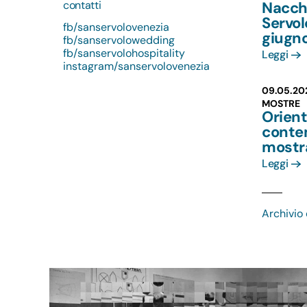
contatti
Nacchi
Servo
fb/sanservolovenezia
giugn
fb/sanservolowedding
fb/sanservolohospitality
Leggi
instagram/sanservolovenezia
09.05.20
MOSTRE
Orient
conte
mostr
Leggi
Archivio