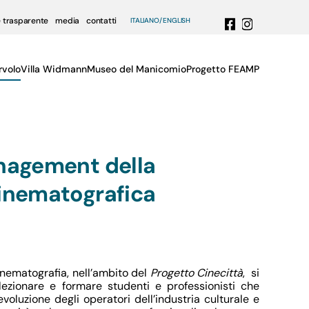
 trasparente
media
contatti
ITALIANO
ENGLISH
rvolo
Villa Widmann
Museo del Manicomio
Progetto FEAMP
nagement della
inematografica
inematografia, nell’ambito del
Progetto Cinecittà
, si
lezionare e formare studenti e professionisti che
voluzione degli operatori dell’industria culturale e