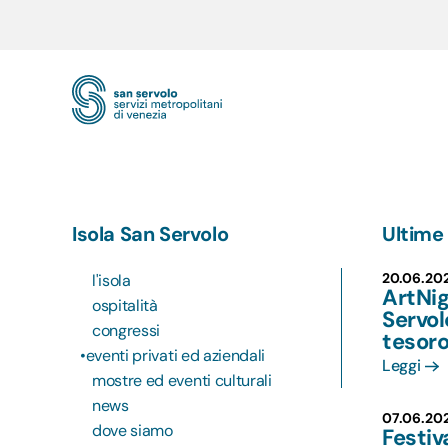
Skip to main content
Isola San Servolo
Ultime 
20.06.20
l'isola
ArtNig
ospitalità
Servol
congressi
tesoro
eventi privati ed aziendali
Leggi
mostre ed eventi culturali
news
07.06.20
dove siamo
Festiv