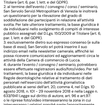
Titolare (art. 6, par. 1, lett. e del GDPR).
2. al termine dell’evento / convegno / corso / seminario,
San Servolo Servizi Metropolitani di Venezia le inoltrerà
un questionario per la rilevazione del grado di
soddisfazione dei partecipanti in relazione all’attività
svolta. Per tale ulteriore trattamento, la base giuridica è
da individuarsi nello svolgimento di compiti di interesse
pubblico assegnati dal D.Lgs. 150/2009 al Titolare (art. 6,
par. 1, lett. e del GDPR).
3. esclusivamente dietro suo espresso consenso (e sulla
base di esso), San Servolo srl potrà inserire il suo
indirizzo email nella newsletter camerale, affinché lei
possa ricevere comunicazioni ed aggiornamenti circa le
attività della Camera di commercio di Lucca.
4. durante l’evento / convegno / seminario, potrebbero
essere effettuate registrazioni audio/foto/video. Per tali
trattamenti, la base giuridica è da individuarsi nelle
Regole deontologiche relative al trattamento di dati
personali nell’esercizio dell’attività giornalistica
pubblicate ai sensi dell’art. 20, comma 4, nel D.lgs. 10
agosto 2018, n. 101 - 29 novembre 2018 e nella Legge n.
633/1941 Legge sul diritto di autore, art. 96 e art.97:
o le riprese foto/video interesseranno la zona in cui
interverranno i relatori nonché parte (appositamente