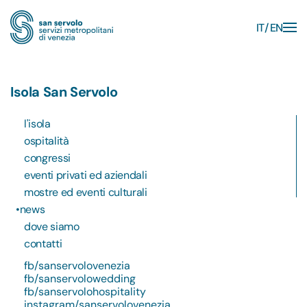
IT
EN
Skip to main content
Isola San Servolo
l'isola
ospitalità
congressi
eventi privati ed aziendali
mostre ed eventi culturali
news
dove siamo
contatti
fb/sanservolovenezia
fb/sanservolowedding
fb/sanservolohospitality
instagram/sanservolovenezia