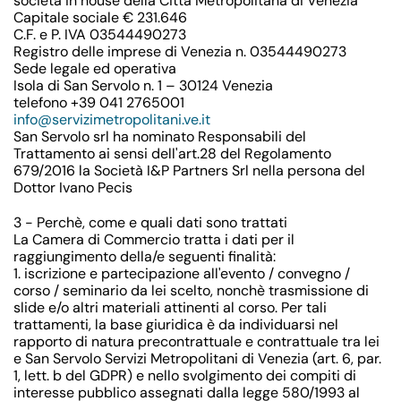
società in house della Città Metropolitana di Venezia
Capitale sociale € 231.646
C.F. e P. IVA 03544490273
Registro delle imprese di Venezia n. 03544490273
Sede legale ed operativa
Isola di San Servolo n. 1 – 30124 Venezia
telefono +39 041 2765001
info@servizimetropolitani.ve.it
San Servolo srl ha nominato Responsabili del
Trattamento ai sensi dell'art.28 del Regolamento
679/2016 la Società I&P Partners Srl nella persona del
Dottor Ivano Pecis
3 - Perchè, come e quali dati sono trattati
La Camera di Commercio tratta i dati per il
raggiungimento della/e seguenti finalità:
1. iscrizione e partecipazione all'evento / convegno /
corso / seminario da lei scelto, nonchè trasmissione di
slide e/o altri materiali attinenti al corso. Per tali
trattamenti, la base giuridica è da individuarsi nel
rapporto di natura precontrattuale e contrattuale tra lei
e San Servolo Servizi Metropolitani di Venezia (art. 6, par.
1, lett. b del GDPR) e nello svolgimento dei compiti di
interesse pubblico assegnati dalla legge 580/1993 al