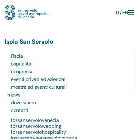
IT
EN
Skip to main content
Isola San Servolo
l'isola
ospitalità
congressi
eventi privati ed aziendali
mostre ed eventi culturali
news
dove siamo
contatti
fb/sanservolovenezia
fb/sanservolowedding
fb/sanservolohospitality
instagram/sanservolovenezia