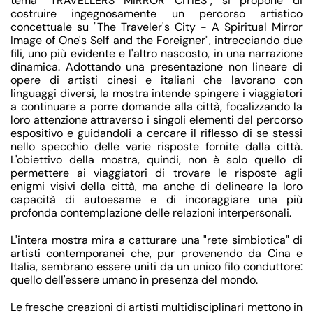
tema "TRAVELLERS MIRROR CITIES", si propone di
costruire ingegnosamente un percorso artistico
concettuale su "The Traveler's City - A Spiritual Mirror
Image of One's Self and the Foreigner", intrecciando due
fili, uno più evidente e l'altro nascosto, in una narrazione
dinamica. Adottando una presentazione non lineare di
opere di artisti cinesi e italiani che lavorano con
linguaggi diversi, la mostra intende spingere i viaggiatori
a continuare a porre domande alla città, focalizzando la
loro attenzione attraverso i singoli elementi del percorso
espositivo e guidandoli a cercare il riflesso di se stessi
nello specchio delle varie risposte fornite dalla città.
L'obiettivo della mostra, quindi, non è solo quello di
permettere ai viaggiatori di trovare le risposte agli
enigmi visivi della città, ma anche di delineare la loro
capacità di autoesame e di incoraggiare una più
profonda contemplazione delle relazioni interpersonali.
L'intera mostra mira a catturare una "rete simbiotica" di
artisti contemporanei che, pur provenendo da Cina e
Italia, sembrano essere uniti da un unico filo conduttore:
quello dell'essere umano in presenza del mondo.
Le fresche creazioni di artisti multidisciplinari mettono in