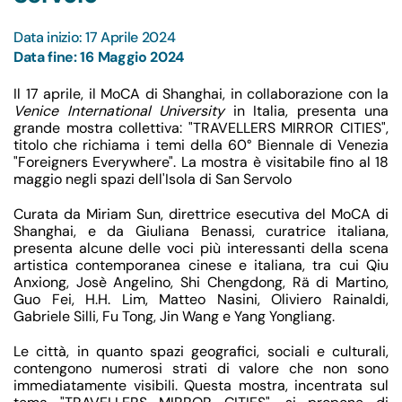
Data inizio: 17 Aprile 2024
Data fine: 16 Maggio 2024
Il 17 aprile, il MoCA di Shanghai, in collaborazione con la
Venice International University
in Italia, presenta una
grande mostra collettiva: "TRAVELLERS MIRROR CITIES",
titolo che richiama i temi della 60° Biennale di Venezia
"Foreigners Everywhere". La mostra è visitabile fino al 18
maggio negli spazi dell'Isola di San Servolo
Curata da Miriam Sun, direttrice esecutiva del MoCA di
Shanghai, e da Giuliana Benassi, curatrice italiana,
presenta alcune delle voci più interessanti della scena
artistica contemporanea cinese e italiana, tra cui Qiu
Anxiong, Josè Angelino, Shi Chengdong, Rä di Martino,
Guo Fei, H.H. Lim, Matteo Nasini, Oliviero Rainaldi,
Gabriele Silli, Fu Tong, Jin Wang e Yang Yongliang.
Le città, in quanto spazi geografici, sociali e culturali,
contengono numerosi strati di valore che non sono
immediatamente visibili. Questa mostra, incentrata sul