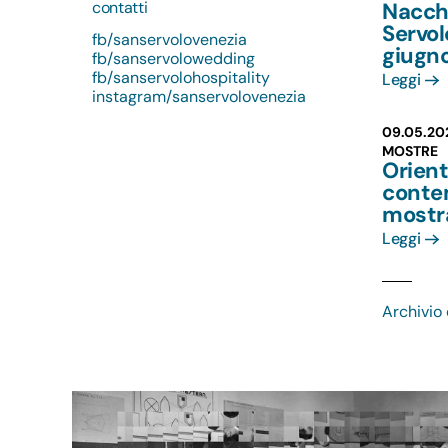
contatti
Nacchi
Servo
fb/sanservolovenezia
giugn
fb/sanservolowedding
fb/sanservolohospitality
Leggi
instagram/sanservolovenezia
09.05.20
MOSTRE
Orient
conte
mostr
Leggi
Archivio