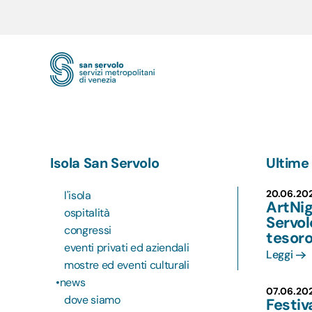
Skip to main content
Isola San Servolo
Ultime 
20.06.20
l'isola
ArtNig
ospitalità
Servol
congressi
tesoro
eventi privati ed aziendali
Leggi
mostre ed eventi culturali
news
07.06.20
dove siamo
Festiv