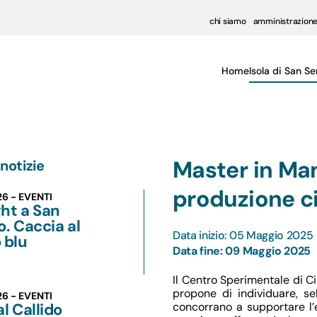
chi siamo
amministrazione
Home
Isola di San Se
Master in Ma
notizie
produzione c
26 - EVENTI
ht a San
o. Caccia al
Data inizio: 05 Maggio 2025
 blu
Data fine: 09 Maggio 2025
Il Centro Sperimentale di C
propone di individuare, se
26 - EVENTI
al Callido
concorrano a supportare l’e