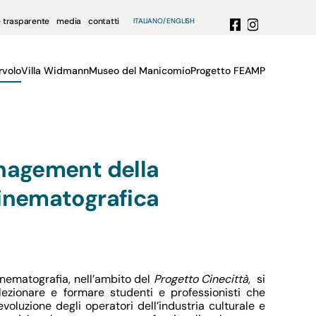
 trasparente
media
contatti
ITALIANO
ENGLISH
rvolo
Villa Widmann
Museo del Manicomio
Progetto FEAMP
nagement della
inematografica
inematografia, nell’ambito del
Progetto Cinecittà
, si
lezionare e formare studenti e professionisti che
voluzione degli operatori dell’industria culturale e