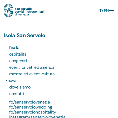
IT
EN
Skip to main content
Isola San Servolo
l'isola
ospitalità
congressi
eventi privati ed aziendali
mostre ed eventi culturali
news
dove siamo
contatti
fb/sanservolovenezia
fb/sanservolowedding
fb/sanservolohospitality
instagram/sanservolovenezia