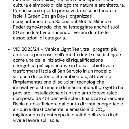
cultura e simbolo di dialogo tra natura e architettura.
L’anno scorso, per la prima volta, si sono tenuti in
isole i Green Design Days, organizzati
congiuntamente da Salone del Mobile.Milano e
FederlegnoArredo, che ha festeggiato anche i suoi
80 anni di attività riunendo i vertici di tutte le
associazioni di categoria.
VID 2023/24
– Venice Light Year, tra i progetti più
ambiziosi promossi nell’ambito di VID e si distingue
come una delle iniziative di
riqualificazione
energetica
più significative in Italia. L’obiettivo è
trasformare l’
Isola di San Servolo
in un modello
virtuoso di
sostenibilità ambientale
, attraverso
l’implementazione di soluzioni tecnologiche
innovative e strumenti di
finanza etica
. Il progetto ha
previsto l’installazione di un
impianto fotovoltaico
composto da 451 pannelli solari
, finalizzato a rendere
l’isola
autosufficiente dal punto di vista energetico
e
a
ridurre drasticamente le emissioni di CO₂
,
migliorando al contempo la qualità della vita di chi
vive e lavora sull’isola.