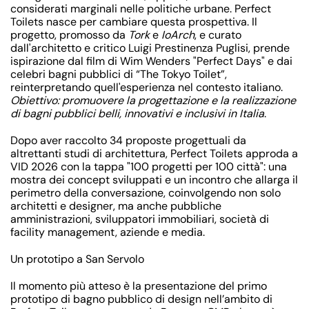
considerati marginali nelle politiche urbane.
Perfect
Toilets
nasce per cambiare questa prospettiva. Il
progetto, promosso da
Tork
e
IoArch
, e curato
dall'architetto e critico Luigi Prestinenza Puglisi, prende
ispirazione dal film di Wim Wenders "Perfect Days" e dai
celebri bagni pubblici di “The Tokyo Toilet”,
reinterpretando quell'esperienza nel contesto italiano.
Obiettivo: promuovere la progettazione e la realizzazione
di bagni pubblici belli, innovativi e inclusivi in Italia
.
Dopo aver raccolto 34 proposte progettuali da
altrettanti studi di architettura, Perfect Toilets approda a
VID 2026 con la tappa "
100 progetti per 100 città
": una
mostra dei concept sviluppati
e un incontro che allarga il
perimetro della conversazione, coinvolgendo non solo
architetti e designer, ma anche pubbliche
amministrazioni, sviluppatori immobiliari, società di
facility management, aziende e media.
Un prototipo a San Servolo
Il momento più atteso è la
presentazione del primo
prototipo
di bagno
pubblico di design
nell’ambito di