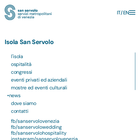
IT
EN
Skip to main content
Isola San Servolo
l'isola
ospitalità
congressi
eventi privati ed aziendali
mostre ed eventi culturali
news
dove siamo
contatti
fb/sanservolovenezia
fb/sanservolowedding
fb/sanservolohospitality
instagram/sanservolovenezia