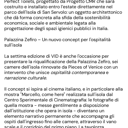
Perfect Toilets, progettato da Progetto CMR che sarà
costruito e installato entro l’estate direttamente
nel
parco dell'Isola di San Servolo
: un oggetto architettonico
che dà forma concreta alla sfida della sostenibilità
economica, sociale e ambientale legata alla
progettazione degli spazi igienici pubblici in Italia.
Palazzina Zefiro – Un nuovo concept per l'ospitalità
sull'isola
La settima edizione di VID è anche l'occasione per
presentare la riqualificazione della
Palazzina Zefiro
, sei
camere dell'isola rinnovate da
Pieces of Venice
con un
intervento che unisce
ospitalità contemporanea
e
narrazione culturale
.
Il concept si ispira al cinema italiano, e in particolare alla
mostra "Marcello, come here" realizzata sull'isola dal
Centro Sperimentale di Cinematografia: le fotografie di
quella mostra - messe gentilmente a disposizione
dall'istituzione che opera in isola - diventano un
elemento narrativo permanente che accompagna gli
ospiti dall'ingresso fino alle camere, attraverso il vano
scale e il corridoio del primo piano. La tavolozza