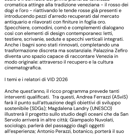
cromatica attinge alla tradizione veneziana - il rosso dei
dogi e l'oro - riattivando le tende rosse già presenti e
introducendo pezzi d'arredo recuperati dal mercato
antiquario e rilavorati con finiture in foglia oro.
Specchiere, comodini, comò e complementi dialogano
così con elementi di design contemporaneo: letti,
testiere, scrivanie, sedute e specchi verticali integrati.
Anche i bagni sono stati rinnovati, completando una
trasformazione discreta ma sostanziale. Palazzina Zefiro
diventa uno spazio capace di raccontare Venezia in
modo originale: attraverso il recupero e la cultura
cinematografica.
I temi e i relatori di VID 2026
Anche quest’anno, il ricco programma prevede tanti
interventi qualificati. Tra questi,
Andrea Ferrazzi
(ASviS)
farà il punto sull’attuazione degli obiettivi di sviluppo
sostenibile (SDGs);
Magdalena Landry
(UNESCO)
illustrerà il progetto sullo studio degli oceani che da San
Servolo arriverà in altre città;
Giampaolo
Nuvolati,
sociologo, parlerà del passaggio dagli oggetti
all’esperienza; Antonio
Perazzi,
botanico, porterà il suo