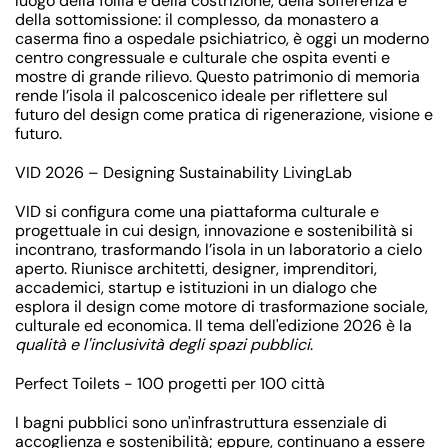
luogo della follia e della costrizione, della sofferenza e
della sottomissione: il complesso, da monastero a
caserma fino a ospedale psichiatrico, è oggi un moderno
centro congressuale e culturale che ospita eventi e
mostre di grande rilievo. Questo patrimonio di memoria
rende l’isola il palcoscenico ideale per riflettere sul
futuro del design come pratica di rigenerazione, visione e
futuro.
VID 2026 – Designing Sustainability LivingLab
VID si configura come una
piattaforma culturale e
progettuale
in cui
design, innovazione e sostenibilità
si
incontrano, trasformando l’isola in un
laboratorio a cielo
aperto
. Riunisce architetti, designer, imprenditori,
accademici, startup e istituzioni in un dialogo che
esplora il design come motore di
trasformazione sociale,
culturale ed economica
. Il tema dell'edizione 2026 è la
qualità e l'inclusività degli spazi pubblici
.
Perfect Toilets - 100 progetti per 100 città
I
bagni pubblici
sono un'infrastruttura essenziale di
accoglienza e sostenibilità; eppure, continuano a essere