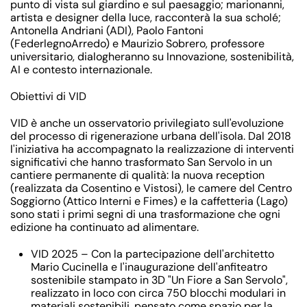
punto di vista sul giardino e sul paesaggio;
marionanni,
artista e designer della luce, racconterà la sua scholé;
Antonella Andriani
(ADI),
Paolo
Fantoni
(FederlegnoArredo) e
Maurizio
Sobrero
, professore
universitario, dialogheranno su Innovazione, sostenibilità,
AI e contesto internazionale.
Obiettivi di VID
VID è anche un
osservatorio privilegiato sull'evoluzione
del processo di rigenerazione urbana dell'isola
. Dal 2018
l'iniziativa ha accompagnato la realizzazione di interventi
significativi che hanno trasformato San Servolo in un
cantiere permanente di qualità: la nuova reception
(realizzata da Cosentino e Vistosi), le camere del Centro
Soggiorno (Attico Interni e Fimes) e la caffetteria (Lago)
sono stati i primi segni di una trasformazione che ogni
edizione ha continuato ad alimentare.
VID 2025
– Con la partecipazione dell'architetto
Mario Cucinella
e l'inaugurazione dell'
anfiteatro
sostenibile
stampato in 3D "
Un Fiore a San Servolo
",
realizzato in loco con circa 750 blocchi modulari in
materiali sostenibili, pensato come spazio per la