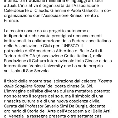
intenso tra tradizione millenaria e linguaggi artistici
attuali. L’iniziativa è organizzata dall’
Associazione
Caleidosarte
di Claudio Giannini e Paola Galeotti, in co-
organizzazione con l’
Associazione Rinascimento di
Firenze
.
La mostra nasce da un
progetto autonomo e
indipendente
, che vanta prestigiosi riconoscimenti
istituzionali: la collaborazione della
Federazione Italiana
delle Associazioni e Club per l’UNESCO
, il
patrocinio dell’
Accademia Albertina di Belle Arti di
Torino
, dell’
AICA (Associazione Critici Italiani),
della
Fondazione di Cultura Internazionale Italo Cinese
e della
International Venice University
che ha sede proprio
sull’isola di San Servolo.
Il titolo della mostra trae ispirazione dal celebre
"Poema
della Scogliera Rossa"
del poeta cinese Su Shi.
L’immagine dell’alba diventa qui una metafora potente:
non soltanto il sorgere del sole, ma il simbolo di una
rinascita culturale e di una nuova coscienza civile.
Curata dal
Professor Saverio Simi De Burgis
, docente
ordinario di Storia dell’Arte dell’Accademia di Belle Arti
di Venezia, la rassegna presenta oltre settanta casi