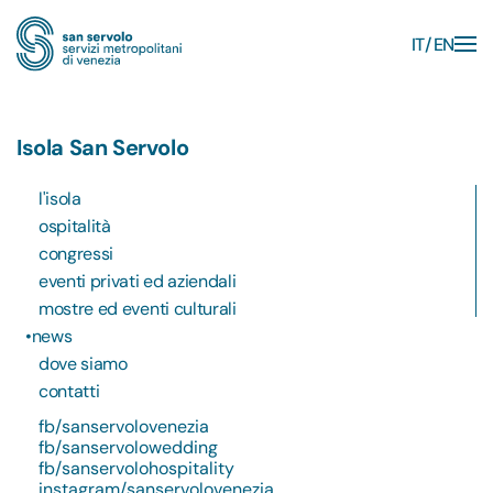
IT
EN
Skip to main content
Isola San Servolo
l'isola
ospitalità
congressi
eventi privati ed aziendali
mostre ed eventi culturali
news
dove siamo
contatti
fb/sanservolovenezia
fb/sanservolowedding
fb/sanservolohospitality
instagram/sanservolovenezia