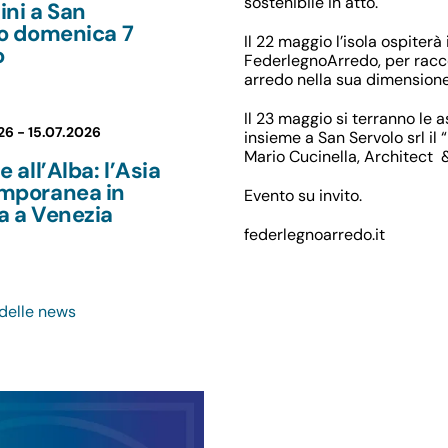
sostenibile in atto.
ni a San
lo domenica 7
Il 22 maggio l’isola ospiterà
o
FederlegnoArredo, per raccon
arredo nella sua dimensione
Il 23 maggio si terranno le
26 -
15.07.2026
insieme a San Servolo srl il 
Mario Cucinella, Architect
e all’Alba: l’Asia
mporanea in
Evento su invito.
a a Venezia
federlegnoarredo.it
 delle news