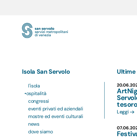
Skip to main content
Isola San Servolo
Ultime 
20.06.20
l'isola
ArtNig
ospitalità
Servol
congressi
tesoro
eventi privati ed aziendali
Leggi
mostre ed eventi culturali
news
07.06.20
dove siamo
Festiv