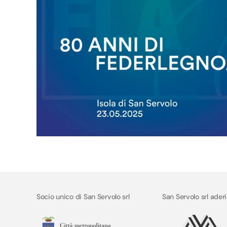
Socio unico di San Servolo srl
San Servolo srl ader