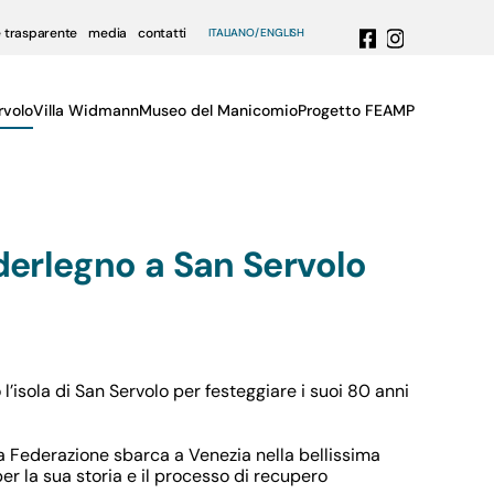
 trasparente
media
contatti
ITALIANO
ENGLISH
rvolo
Villa Widmann
Museo del Manicomio
Progetto FEAMP
derlegno a San Servolo
’isola di San Servolo per festeggiare i suoi 80 anni
la Federazione sbarca a Venezia nella bellissima
per la sua storia e il processo di recupero