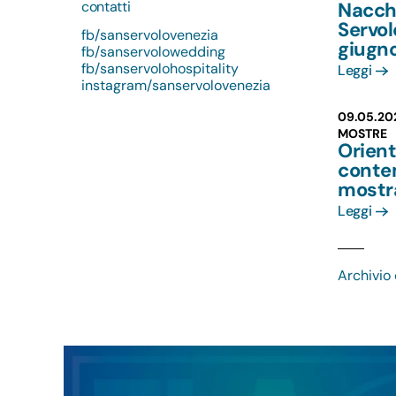
contatti
Nacchi
Servo
fb/sanservolovenezia
giugn
fb/sanservolowedding
fb/sanservolohospitality
Leggi
instagram/sanservolovenezia
09.05.20
MOSTRE
Orient
conte
mostr
Leggi
Archivio