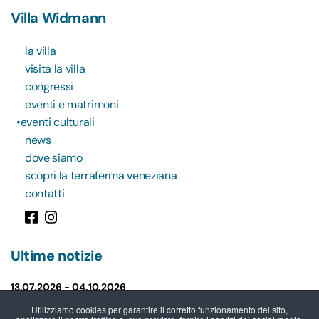
Villa Widmann
la villa
visita la villa
congressi
eventi e matrimoni
eventi culturali
news
dove siamo
scopri la terraferma veneziana
contatti
Ultime notizie
13.07.2026 -
04.10.2026
NEWS
Utilizziamo cookies per garantire il corretto funzionamento del sito,
Al via il servizio gratuito “Web