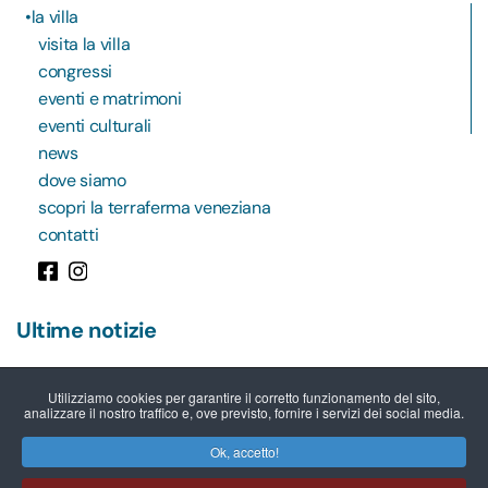
la villa
visita la villa
congressi
eventi e matrimoni
eventi culturali
news
dove siamo
scopri la terraferma veneziana
contatti
Ultime notizie
13.07.2026 -
04.10.2026
Utilizziamo cookies per garantire il corretto funzionamento del sito,
NEWS
analizzare il nostro traffico e, ove previsto, fornire i servizi dei social media.
Al via il servizio gratuito “Web
Angels” per gli operatori turistici
Ok, accetto!
della Riviera del Brenta