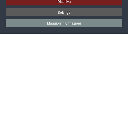
Leggi
Disattiva
Settings
01.07.2026 -
31.12.2027
NEWS
Maggiori informazioni
VilleCard - Riviera del Brenta Guest
Card: più vantaggi per chi visita, più
opportunità per chi accoglie
Leggi
26.07.2026 -
10.10.2026
NEWS
Navigando tra le Ville della Riviera
del Brenta
Leggi
Archivio delle news