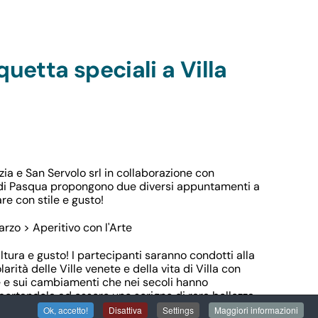
uetta speciali a Villa
ia e San Servolo srl in collaborazione con
di Pasqua propongono due diversi appuntamenti a
re con stile e gusto!
rzo > Aperitivo con l'Arte
tura e gusto! I partecipanti saranno condotti alla
arità delle Ville venete e della vita di Villa con
e e sui cambiamenti che nei secoli hanno
ortandola ad essere uno scrigno di rara bellezza
Ok, accetto!
Disattiva
Settings
Maggiori informazioni