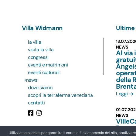
Villa Widmann
Ultime 
13.07.202
la villa
NEWS
visita la villa
Al via 
congressi
gratu
eventi e matrimoni
Angels
operat
eventi culturali
della 
news
Brent
dove siamo
Leggi
scopri la terraferma veneziana
contatti
01.07.202
NEWS
VilleC
Brent
Utilizziamo cookies per garantire il corretto funzionamento del sito, analizzare il
più va