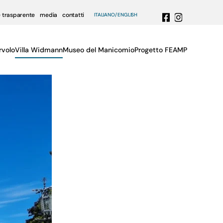
 trasparente
media
contatti
ITALIANO
ENGLISH
rvolo
Villa Widmann
Museo del Manicomio
Progetto FEAMP