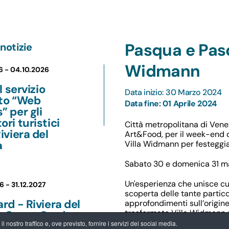
Pasqua e Pasq
notizie
Widmann
6 -
04.10.2026
il servizio
Data inizio: 30 Marzo 2024
ito “Web
Data fine: 01 Aprile 2024
” per gli
ori turistici
Città metropolitana di Venez
Riviera del
Art&Food, per il week-end 
a
Villa Widmann per festeggia
Sabato 30 e domenica 31 ma
Un'esperienza che unisce cul
6 -
31.12.2027
scoperta delle tante particol
ard - Riviera del
approfondimenti sull’origin
trasformato Villa Widmann p
a Guest Card:
artistica e naturalistica.
 nostro traffico e, ove previsto, fornire i servizi dei social media.
ntaggi per chi