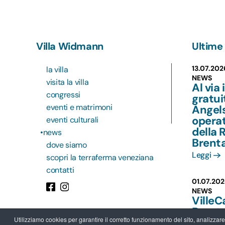
Villa Widmann
Ultime 
13.07.202
la villa
NEWS
visita la villa
Al via 
congressi
gratu
eventi e matrimoni
Angels
operat
eventi culturali
della 
news
Brent
dove siamo
Leggi
scopri la terraferma veneziana
contatti
01.07.202
NEWS
VilleC
Brenta
Utilizziamo cookies per garantire il corretto funzionamento del sito, analizzare il
per chi