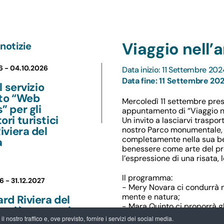
Viaggio nell’
notizie
6 -
04.10.2026
Data inizio: 11 Settembre 202
Data fine: 11 Settembre 20
il servizio
ito “Web
Mercoledì 11 settembre pre
” per gli
appuntamento di “Viaggio ne
ori turistici
Un invito a lasciarvi traspo
Riviera del
nostro Parco monumentale, 
completamente nella sua bel
a
benessere come arte del pre
l’espressione di una risata,
Il programma:
6 -
31.12.2027
- Mery Novara ci condurrà ne
mente e natura;
ard Riviera del
- Mara Quinto ci proporrà gl
: più vantaggi
contagioso per il gruppo;
 nostro traffico e, ove previsto, fornire i servizi dei social media.
 visita, più