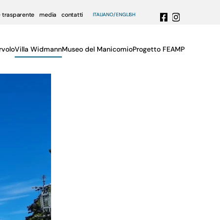
 trasparente
media
contatti
ITALIANO
ENGLISH
rvolo
Villa Widmann
Museo del Manicomio
Progetto FEAMP