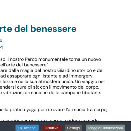
arte del benessere
4
24
sso il nostro Parco monumentale torna un nuovo
ll’arte del benessere”.
rtare dalla magia del nostro Giardino storico e del
ad assaporare ogni istante e ad immergervi
lezza e nella sua atmosfera unica. Un viaggio nel
ndersi cura di sè: con il movimento del corpo,
 le vibrazioni armoniche delle campane tibetane.
lla pratica yoga per ritrovare l’armonia tra corpo,
i esercizi per portare il corpo a ridere in modo
Ok, accetto!
Disattiva
Settings
Maggiori informazioni