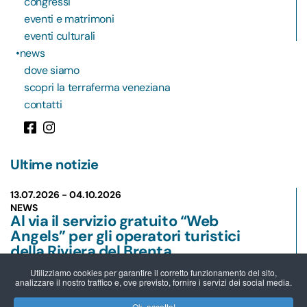
congressi
eventi e matrimoni
eventi culturali
news
dove siamo
scopri la terraferma veneziana
contatti
Ultime notizie
13.07.2026 -
04.10.2026
NEWS
Al via il servizio gratuito “Web
Angels” per gli operatori turistici
della Riviera del Brenta
Leggi
Utilizziamo cookies per garantire il corretto funzionamento del sito,
analizzare il nostro traffico e, ove previsto, fornire i servizi dei social media.
01.07.2026 -
31.12.2027
Ok, accetto!