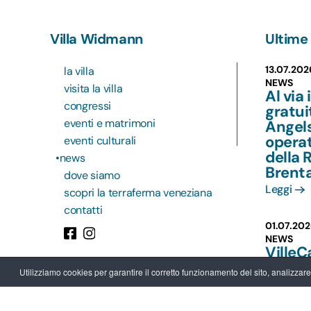
Villa Widmann
Ultime 
13.07.202
la villa
NEWS
visita la villa
Al via 
congressi
gratu
eventi e matrimoni
Angels
operat
eventi culturali
della 
news
Brent
dove siamo
Leggi
scopri la terraferma veneziana
contatti
01.07.202
NEWS
VilleC
Brenta
Utilizziamo cookies per garantire il corretto funzionamento del sito, analizzare il
per chi
opport