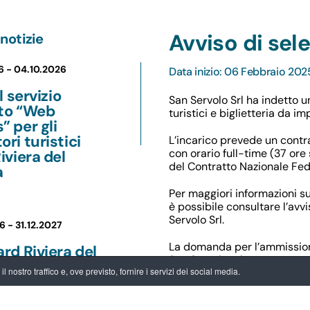
Avviso di sel
notizie
6 -
04.10.2026
Data inizio: 06 Febbraio 202
il servizio
San Servolo Srl ha indetto u
ito “Web
turistici e biglietteria da 
” per gli
ori turistici
L’incarico prevede un cont
con orario full-time (37 ore 
Riviera del
del Contratto Nazionale Fed
a
Per maggiori informazioni sui
è possibile consultare l’avvi
Servolo Srl.
6 -
31.12.2027
La domanda per l’ammission
ard Riviera del
San Servolo srl entro e non 
: più vantaggi
 nostro traffico e, ove previsto, fornire i servizi dei social media.
 visita, più
Avviso di selezione
unità per chi
Fac-simile domanda