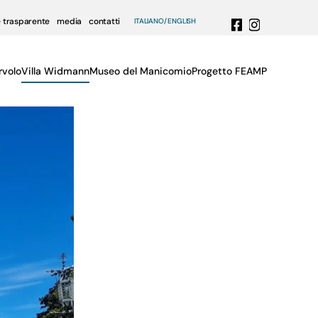
 trasparente
media
contatti
ITALIANO
ENGLISH
rvolo
Villa Widmann
Museo del Manicomio
Progetto FEAMP