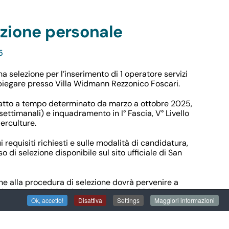
ezione personale
5
na selezione per l’inserimento di 1 operatore servizi
impiegare presso Villa Widmann Rezzonico Foscari.
ratto a tempo determinato da marzo a ottobre 2025,
settimanali) e inquadramento in I° Fascia, V° Livello
erculture.
 requisiti richiesti e sulle modalità di candidatura,
so di selezione disponibile sul sito ufficiale di San
e alla procedura di selezione dovrà pervenire a
oltre le ore 15,00 del giorno 10 marzo 2025.
Ok, accetto!
Disattiva
Settings
Maggiori informazioni