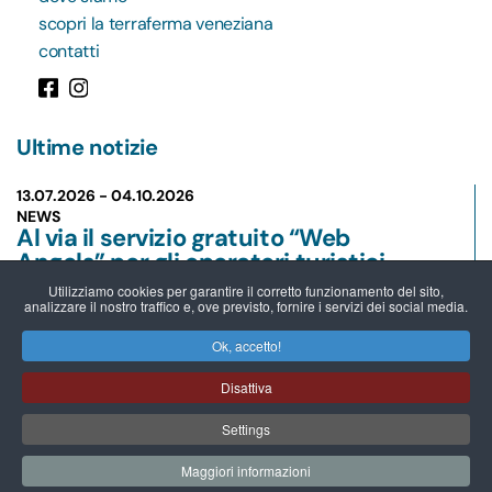
scopri la terraferma veneziana
contatti
Ultime notizie
13.07.2026 -
04.10.2026
NEWS
Al via il servizio gratuito “Web
Angels” per gli operatori turistici
della Riviera del Brenta
Utilizziamo cookies per garantire il corretto funzionamento del sito,
analizzare il nostro traffico e, ove previsto, fornire i servizi dei social media.
Leggi
Ok, accetto!
01.07.2026 -
31.12.2027
Disattiva
NEWS
VilleCard - Riviera del Brenta Guest
Settings
Card: più vantaggi per chi visita, più
opportunità per chi accoglie
Maggiori informazioni
Leggi