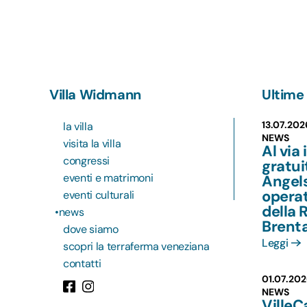
Villa Widmann
Ultime 
13.07.202
la villa
NEWS
visita la villa
Al via 
congressi
gratu
eventi e matrimoni
Angels
operat
eventi culturali
della 
news
Brent
dove siamo
Leggi
scopri la terraferma veneziana
contatti
01.07.202
NEWS
VilleC