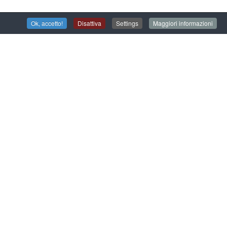
a – per esplorare in autonomia gli interni della Villa
Ok, accetto!
Disattiva
Settings
Maggiori informazioni
o – euro 7,00
ata – su prenotazione; il nostro staff
i alla scoperta della Villa con un percorso di circa
esta visitabile liberamente – euro 10,00
 tutto l’anno 2026 e sono utilizzabili dal martedì
edì festivi, dalle 10.00 alle 16.30.
guidata è richiesta la prenotazione con 24 ore di
: tel. 041 5600690 (dal martedì alla domenica, 10.00
n@servizimetropolitani.ve.it