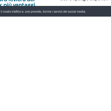
: più vantaggi
Ingresso con visita liber
 visita, più
 nostro traffico e, ove previsto, fornire i servizi dei social media.
e il suo giardino storic
unità per chi
Ingresso con visita guid
ie
accompagnerà i visitator
30 minuti. Il giardino r
Le Gift Card sono valide per
26 -
10.10.2026
alla domenica, compresi i lun
Per le Gift Card con visita 
ndo tra le Ville
anticipo.
Riviera del
a
Informazioni e prenotazioni
– 16.30) oppure
villawidman
 delle news