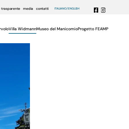
 trasparente
media
contatti
ITALIANO
ENGLISH
rvolo
Villa Widmann
Museo del Manicomio
Progetto FEAMP