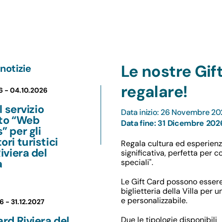
Le nostre Gif
notizie
regalare!
6 -
04.10.2026
il servizio
Data inizio: 26 Novembre 2
ito “Web
Data fine: 31 Dicembre 202
” per gli
ori turistici
Regala cultura ed esperienze
Riviera del
significativa, perfetta per c
a
speciali".
Le Gift Card possono esser
biglietteria della Villa per
e personalizzabile.
6 -
31.12.2027
ard Riviera del
Due le tipologie disponibili