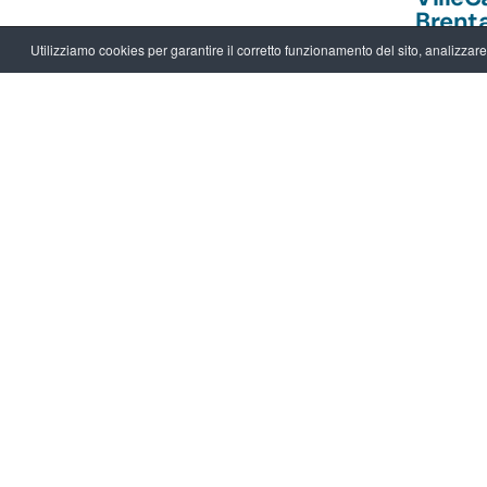
Brenta
per chi
Utilizziamo cookies per garantire il corretto funzionamento del sito, analizzare il
opport
accogl
Leggi
26.07.20
NEWS
Naviga
della 
Brent
Leggi
Archivio