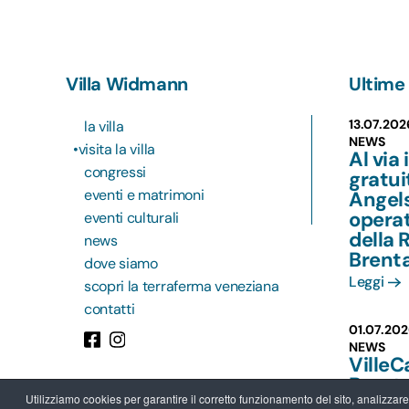
Villa Widmann
Ultime 
13.07.202
la villa
NEWS
visita la villa
Al via 
congressi
gratu
eventi e matrimoni
Angels
operat
eventi culturali
della 
news
Brent
dove siamo
Leggi
scopri la terraferma veneziana
contatti
01.07.202
NEWS
VilleC
Brent
Utilizziamo cookies per garantire il corretto funzionamento del sito, analizzare il
più va