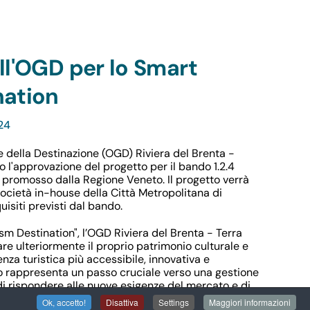
ell'OGD per lo Smart
nation
24
e della Destinazione (OGD) Riviera del Brenta -
o l'approvazione del progetto per il bando 1.2.4
 promosso dalla Regione Veneto. Il progetto verrà
società in-house della Città Metropolitana di
uisiti previsti dal bando.
sm Destination", l’OGD Riviera del Brenta - Terra
are ulteriormente il proprio patrimonio culturale e
enza turistica più accessibile, innovativa e
o rappresenta un passo cruciale verso una gestione
di rispondere alle nuove esigenze del mercato e di
Brenta come una destinazione leader nella
Ok, accetto!
Disattiva
Settings
Maggiori informazioni