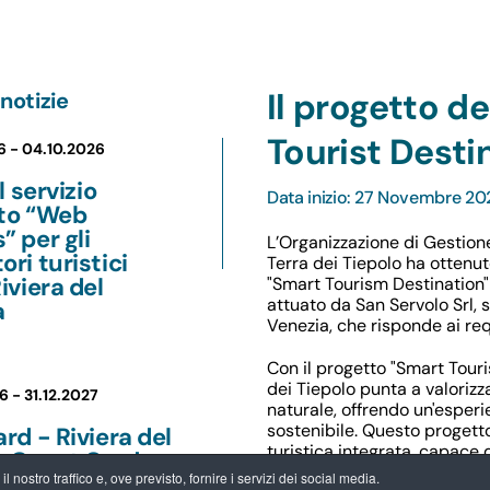
Il progetto d
notizie
Tourist Desti
6 -
04.10.2026
il servizio
Data inizio: 27 Novembre 20
ito “Web
” per gli
L’Organizzazione di Gestion
ori turistici
Terra dei Tiepolo ha ottenut
Riviera del
"Smart Tourism Destination"
attuato da San Servolo Srl, 
a
Venezia, che risponde ai req
Con il progetto "Smart Touri
dei Tiepolo punta a valorizz
6 -
31.12.2027
naturale, offrendo un'esperi
sostenibile. Questo progett
ard - Riviera del
turistica integrata, capace 
a Guest Card:
posizionare la Riviera del 
 nostro traffico e, ove previsto, fornire i servizi dei social media.
ntaggi per chi