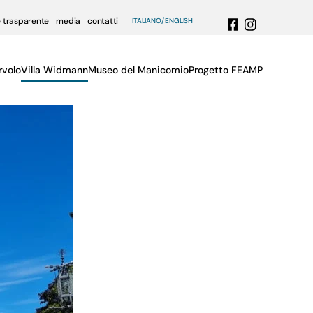
 trasparente
media
contatti
ITALIANO
ENGLISH
rvolo
Villa Widmann
Museo del Manicomio
Progetto FEAMP