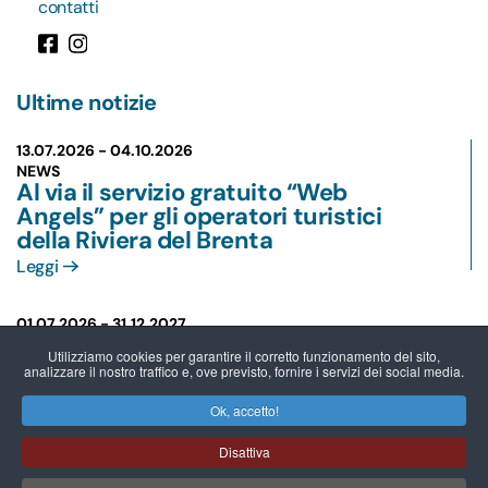
contatti
Ultime notizie
13.07.2026 -
04.10.2026
NEWS
Al via il servizio gratuito “Web
Angels” per gli operatori turistici
della Riviera del Brenta
Leggi
01.07.2026 -
31.12.2027
NEWS
Utilizziamo cookies per garantire il corretto funzionamento del sito,
VilleCard - Riviera del Brenta Guest
analizzare il nostro traffico e, ove previsto, fornire i servizi dei social media.
Card: più vantaggi per chi visita, più
opportunità per chi accoglie
Ok, accetto!
Leggi
Disattiva