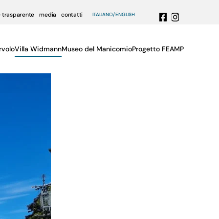
 trasparente
media
contatti
ITALIANO
ENGLISH
rvolo
Villa Widmann
Museo del Manicomio
Progetto FEAMP