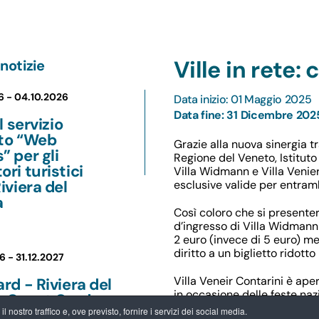
Ville in rete:
notizie
6 -
04.10.2026
Data inizio: 01 Maggio 2025
Data fine: 31 Dicembre 202
il servizio
ito “Web
Grazie alla nuova sinergia t
” per gli
Regione del Veneto, Istituto 
ori turistici
Villa Widmann e
Villa Venie
Riviera del
esclusive
valide per entramb
a
Così coloro che si
presente
d’ingresso di
Villa Widmann
2 euro
(invece di 5 euro) men
diritto a un
biglietto ridott
6 -
31.12.2027
Villa Veneir Contarini è ap
ard - Riviera del
in occasione delle feste nazio
a Guest Card:
di una
visita guidata gratui
 nostro traffico e, ove previsto, fornire i servizi dei social media.
ntaggi per chi