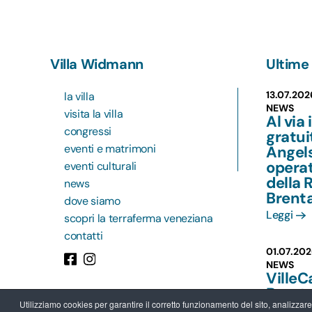
Villa Widmann
Ultime 
13.07.202
la villa
NEWS
visita la villa
Al via 
congressi
gratu
eventi e matrimoni
Angels
operat
eventi culturali
della 
news
Brent
dove siamo
Leggi
scopri la terraferma veneziana
contatti
01.07.202
NEWS
VilleC
Brent
Utilizziamo cookies per garantire il corretto funzionamento del sito, analizzare il
più va