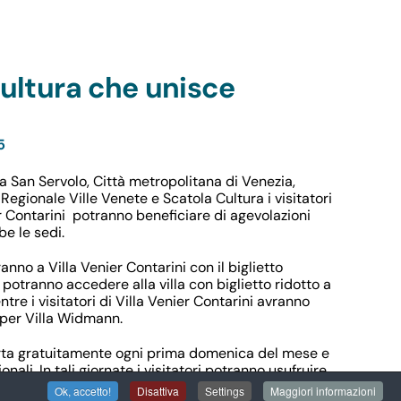
 cultura che unisce
5
ra San Servolo, Città metropolitana di Venezia,
Regionale Ville Venete e Scatola Cultura i visitatori
r Contarini
potranno beneficiare di
agevolazioni
e le sedi.
ranno a
Villa Venier Contarini
con il biglietto
potranno accedere alla villa con
biglietto ridotto a
tre i visitatori di
Villa Venier Contarini
avranno
o per Villa Widmann
.
erta gratuitamente ogni prima domenica del mese e
nali. In tali giornate i visitatori potranno usufruire
ta a Villa Widmann
, inclusa nel
biglietto d’ingresso di
Ok, accetto!
Disattiva
Settings
Maggiori informazioni