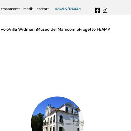
 trasparente
media
contatti
ITALIANO
ENGLISH
rvolo
Villa Widmann
Museo del Manicomio
Progetto FEAMP