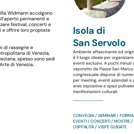
i Villa Widmann accolgono
 all’aperto permanenti e
are festival, concerti e
Isola di
 e offrire loro proposte
San Servolo
i di rassegne e
Ambiente affascinante ed origina
etropolitana di Venezia,
è il luogo ideale per organizzar
eneziana, spesso sono sedi
eventi esclusivi. A pochi minuti 
’Arte di Venezia.
vaporetto da Piazza San Marco, 
congressuale dispone di numer
per meeting, eventi aziendali e p
aree espositive e spazi polivale
manifestazioni culturali.
CONVEGNI / SEMINARI / FORMA
EVENTI / CONCERTI / MOSTRE /
OSPITALITÀ / VISITE GUIDATE