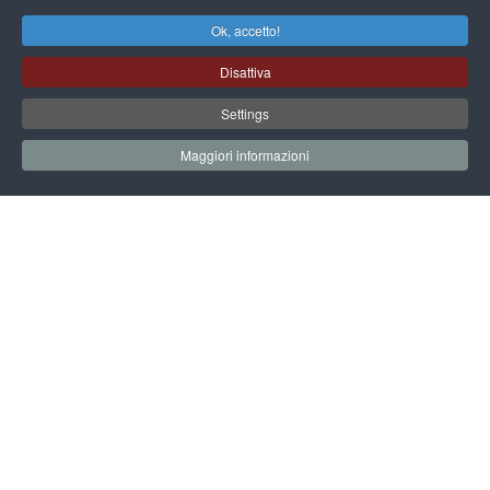
Ok, accetto!
Disattiva
Settings
Villa Widmann
Maggiori informazioni
la villa
visita la villa
congressi
eventi e matrimoni
eventi culturali
news
dove siamo
scopri la terraferma veneziana
contatti