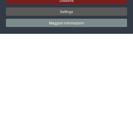
Leggi
Disattiva
Settings
15.05.2026 -
22.05.2026
EVENTI
Maggiori informazioni
La follia, l'isola e la memoria
Leggi
27.09.2025 -
28.09.2025
EVENTI
Le Giornate Europee del Patrimonio
al Museo del Manicomio
Leggi
Archivio delle news