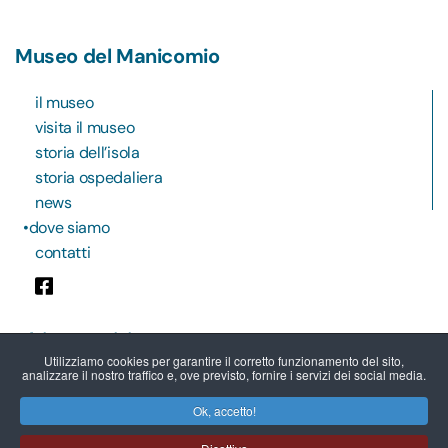
Museo del Manicomio
il museo
visita il museo
storia dell’isola
storia ospedaliera
news
dove siamo
contatti
Ultime notizie
Utilizziamo cookies per garantire il corretto funzionamento del sito,
analizzare il nostro traffico e, ove previsto, fornire i servizi dei social media.
07.06.2026 - EVENTI
Festival Callido Nacchini a San
Ok, accetto!
Servolo domenica 7 giugno