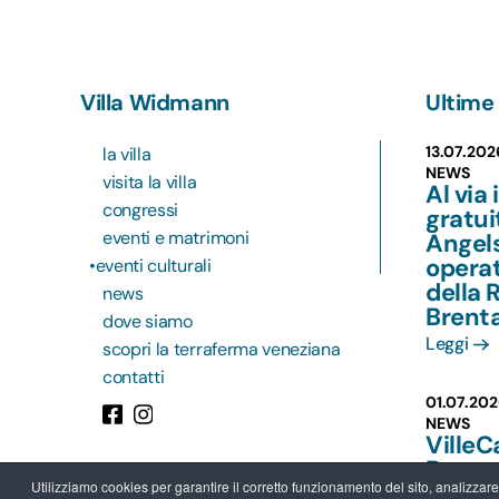
Villa Widmann
Ultime 
13.07.202
la villa
NEWS
visita la villa
Al via 
congressi
gratu
eventi e matrimoni
Angels
operat
eventi culturali
della 
news
Brent
dove siamo
Leggi
scopri la terraferma veneziana
contatti
01.07.202
NEWS
VilleC
Brent
Utilizziamo cookies per garantire il corretto funzionamento del sito, analizzare il
più va