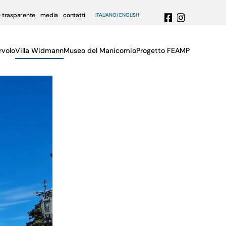
 trasparente
media
contatti
ITALIANO
ENGLISH
rvolo
Villa Widmann
Museo del Manicomio
Progetto FEAMP