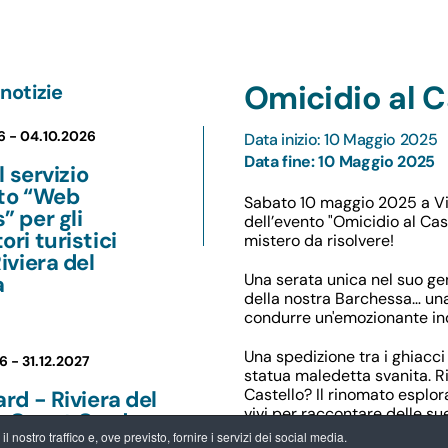
Omicidio al C
notizie
6 -
04.10.2026
Data inizio: 10 Maggio 2025
Data fine: 10 Maggio 2025
il servizio
ito “Web
Sabato 10 maggio 2025 a V
” per gli
dell’evento "Omicidio al Cast
ori turistici
mistero da risolvere!
Riviera del
Una serata unica nel suo ge
a
della nostra Barchessa… una
condurre un'emozionante ind
Una spedizione tra i ghiacci
6 -
31.12.2027
statua maledetta svanita. Ri
Castello? Il rinomato esplo
ard - Riviera del
vivi per raccontare delle su
a Guest Card:
l’equipaggio bisbiglia di mal
 nostro traffico e, ove previsto, fornire i servizi dei social media.
ntaggi per chi