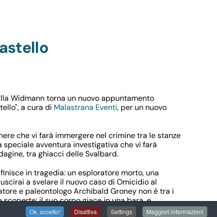
astello
illa Widmann torna un nuovo appuntamento
ello", a cura di
Malastrana Eventi
, per un nuovo
nere che vi farà immergere nel crimine tra le stanze
 speciale avventura investigativa che vi farà
agine, tra ghiacci delle Svalbard.
 finisce in tragedia: un esploratore morto, una
uscirai a svelare il nuovo caso di Omicidio al
ratore e paleontologo Archibald Groney non è tra i
e scoperte: il suo corpo giace in una bara, e
edizioni.
Ok, accetto!
Disattiva
Settings
Maggiori informazioni