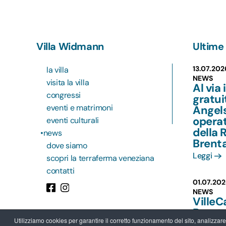
Villa Widmann
Ultime 
13.07.202
la villa
NEWS
visita la villa
Al via 
congressi
gratu
eventi e matrimoni
Angels
operat
eventi culturali
della 
news
Brent
dove siamo
Leggi
scopri la terraferma veneziana
contatti
01.07.202
NEWS
VilleC
Brent
Utilizziamo cookies per garantire il corretto funzionamento del sito, analizzare il
più va