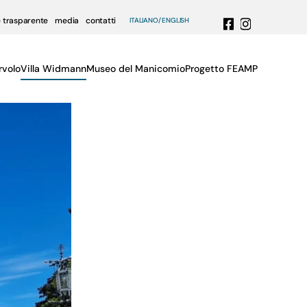
 trasparente
media
contatti
ITALIANO
ENGLISH
rvolo
Villa Widmann
Museo del Manicomio
Progetto FEAMP