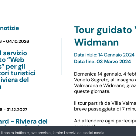
Tour guidato 
notizie
Widmann
6 -
04.10.2026
il servizio
Data inizio: 14 Gennaio 2024
ito “Web
Data fine: 03 Marzo 2024
” per gli
ori turistici
Domenica 14 gennaio, 4 feb
Riviera del
Veneto Segreto, all'insegna d
a
Valmarana e Widmann, grazi
queste giornate.
Il tour partirà da Villa Valm
breve passeggiata di 7 minu
6 -
31.12.2027
ard - Riviera del
Ad attendere ogni partecipa
sorpresa!
a Guest Card:
 nostro traffico e, ove previsto, fornire i servizi dei social media.
ntaggi per chi