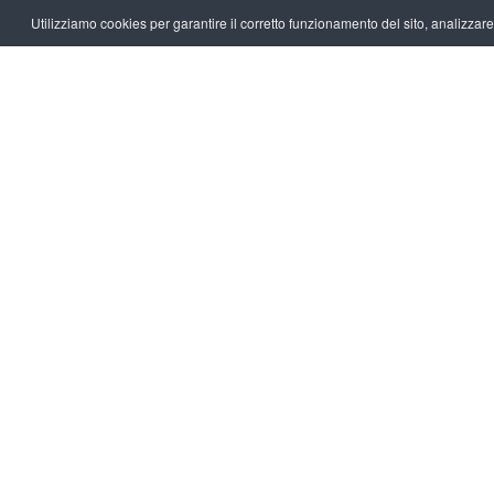
Utilizziamo cookies per garantire il corretto funzionamento del sito, analizzare il
26.07.20
NEWS
Naviga
della 
Brent
Leggi
Archivio