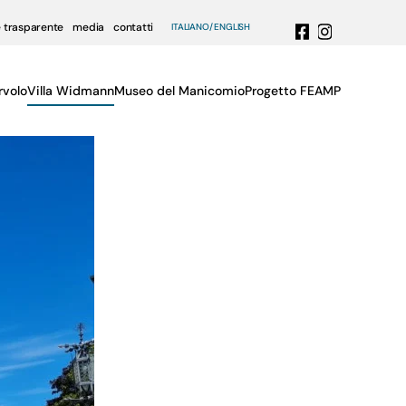
 trasparente
media
contatti
ITALIANO
ENGLISH
rvolo
Villa Widmann
Museo del Manicomio
Progetto FEAMP