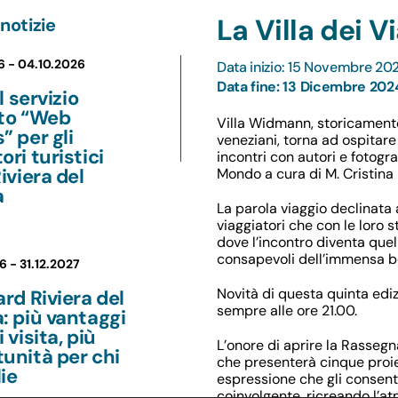
La Villa dei V
notizie
6 -
04.10.2026
Data inizio: 15 Novembre 20
Data fine: 13 Dicembre 202
il servizio
ito “Web
Villa Widmann, storicamente l
” per gli
veneziani, torna ad ospitar
ori turistici
incontri con autori e fotogra
Riviera del
Mondo a cura di M. Cristina 
a
La parola viaggio declinata 
viaggiatori che con le loro 
dove l’incontro diventa quel
consapevoli dell’immensa b
6 -
31.12.2027
Novità di questa quinta ediz
ard Riviera del
sempre alle ore 21.00.
: più vantaggi
 visita, più
L’onore di aprire la Rasseg
unità per chi
che presenterà cinque proiez
ie
espressione che gli consente
coinvolgente, ricreando l’at