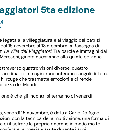
iaggiatori 5ta edizione
24
4
egata alla villeggiatura e al viaggio dei patrizi
e dal 15 novembre al 13 dicembre la Rassegna di
fi
La Villa dei Viaggiatori
. Tra parole e immagini dal
Moreschi, giunta quest'anno alla quinta edizione.
attraverso quattro visioni diverse, quattro
straordinarie immagini racconteranno angoli di Terra
 fil rouge che trasmette emozioni e ci rende
ellezza del Mondo.
ione è che gli incontri si terranno di venerdì
na, venerdì 15 novembre, è dato a Carlo De Agnoi
ioni con la tecnica della multivisione, una forma di
 di illustrare le proprie ricerche in modo molto
mosfera e la poesia vissute durante i suoi