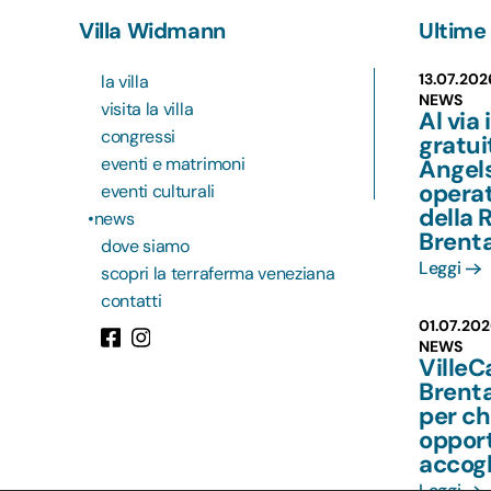
Villa Widmann
Ultime 
13.07.202
la villa
NEWS
visita la villa
Al via 
congressi
gratu
eventi e matrimoni
Angels
operat
eventi culturali
della 
news
Brent
dove siamo
Leggi
scopri la terraferma veneziana
contatti
01.07.202
NEWS
VilleC
Brenta
per chi
opport
accogl
Leggi