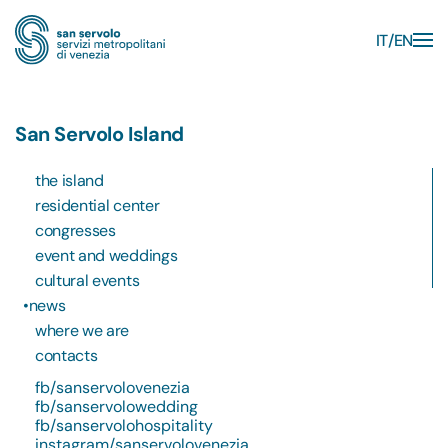
IT
EN
Skip to main content
San Servolo Island
the island
residential center
congresses
event and weddings
cultural events
news
where we are
contacts
fb/sanservolovenezia
fb/sanservolowedding
fb/sanservolohospitality
instagram/sanservolovenezia