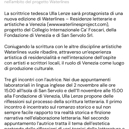
nell'ambito del progetto Waterlines
La scrittrice tedesca
Ulla Lenze
sarà protagonista di una
nuova edizione di Waterlines – Residenze letterarie e
artistiche a Venezia (www.waterlinesproject.com),
progetto del Collegio Internazionale Ca’ Foscari, della
Fondazione di Venezia e di San Servolo Srl.
Coniugando la scrittura con le altre discipline artistiche
Waterlines
vuole ribadire, attraverso un’esperienza
artistica di residenzialità e nell’interazione dell’ospite
con artisti e scrittori locali, il ruolo di Venezia come luogo
di produzione culturale.
Tre gli incontri con l’autrice. Nei due appuntamenti
laboratoriali in lingua inglese del
2 novembre
alle ore
15.00 all’Isola di San Servolo e dell’
11 novembre
alle 15.00
alla Fondazione di Venezia, Ulla Lenze propone delle
riflessioni sul processo della scrittura letteraria. Il primo
incontro è incentrato sul romanzo storico e sul non
sempre facile rapporto tra realtà storica e finzione
narrativa nell’elaborazione letteraria. Nel secondo
appuntamento l’autrice tratta il tema dell’estetica
partendo dalle riflessioni di vari teorici della letteratura e