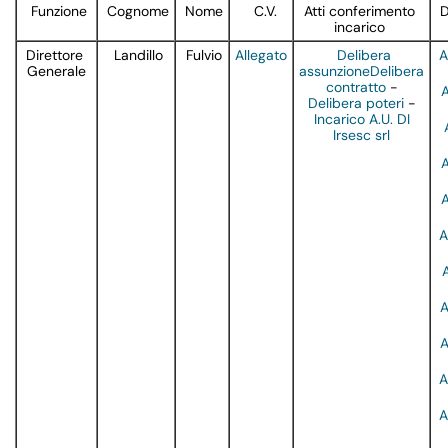
Funzione
Cognome
Nome
C.V.
Atti conferimento
D
incarico
Direttore
Landillo
Fulvio
Allegato
Delibera
A
Generale
assunzione
Delibera
contratto
-
Delibera poteri
-
Incarico A.U. DI
Irsesc srl
A
A
A