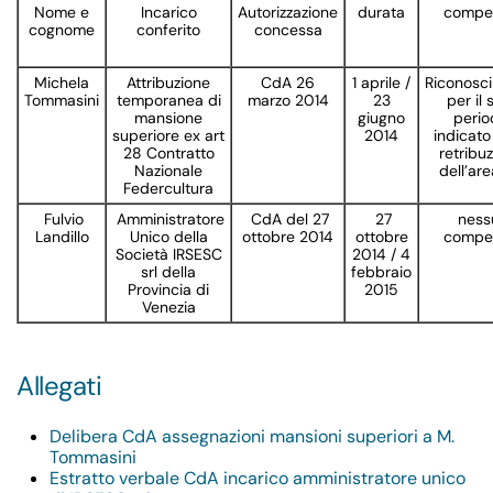
Nome e
Incarico
Autorizzazione
durata
compe
cognome
conferito
concessa
Michela
Attribuzione
CdA 26
1 aprile /
Riconosc
Tommasini
temporanea di
marzo 2014
23
per il 
mansione
giugno
perio
superiore ex art
2014
indicato
28 Contratto
retribu
Nazionale
dell’ar
Federcultura
Fulvio
Amministratore
CdA del 27
27
ness
Landillo
Unico della
ottobre 2014
ottobre
compe
Società IRSESC
2014 / 4
srl della
febbraio
Provincia di
2015
Venezia
Allegati
Delibera CdA assegnazioni mansioni superiori a M.
Tommasini
Estratto verbale CdA incarico amministratore unico