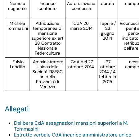
Nome e
Incarico
Autorizzazione
durata
compe
cognome
conferito
concessa
Michela
Attribuzione
CdA 26
1 aprile /
Riconosc
Tommasini
temporanea di
marzo 2014
23
per il 
mansione
giugno
perio
superiore ex art
2014
indicato
28 Contratto
retribu
Nazionale
dell’ar
Federcultura
Fulvio
Amministratore
CdA del 27
27
ness
Landillo
Unico della
ottobre 2014
ottobre
compe
Società IRSESC
2014 / 4
srl della
febbraio
Provincia di
2015
Venezia
Allegati
Delibera CdA assegnazioni mansioni superiori a M.
Tommasini
Estratto verbale CdA incarico amministratore unico