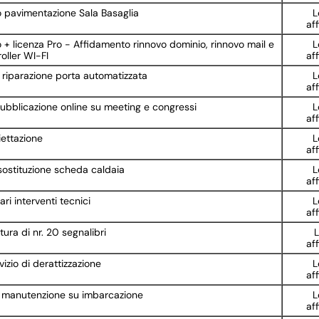
 pavimentazione Sala Basaglia
L
af
+ licenza Pro - Affidamento rinnovo dominio, rinnovo mail e
L
oller WI-FI
af
 riparazione porta automatizzata
L
af
bblicazione online su meeting e congressi
L
af
liettazione
L
af
sostituzione scheda caldaia
L
af
ri interventi tecnici
L
af
ura di nr. 20 segnalibri
L
af
izio di derattizzazione
L
af
di manutenzione su imbarcazione
L
af