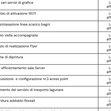
vari servizi di grafica
L
af
zio di attivazione WI.FI
L
af
sintasazione linea scarico bagni
L
af
zio visita accompagnata
L
af
io di realizzazione Flyer
L
af
ne di dipintura
L
af
o efficientamento sala Server
L
af
uisizione e configurazione nr.3 acess point
L
af
mento del servizio di trasporto lagunare
L
af
itura addobbi floreali
L
af