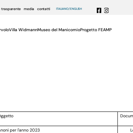
 trasparente
media
contatti
ITALIANO
ENGLISH
rvolo
Villa Widmann
Museo del Manicomio
Progetto FEAMP
ggetto
Docum
noni per l'anno 2023
L