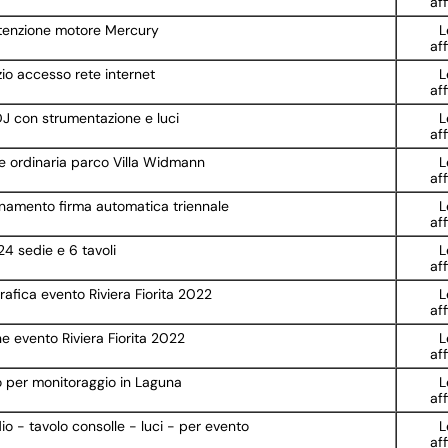
af
tenzione motore Mercury
L
af
io accesso rete internet
L
af
DJ con strumentazione e luci
L
af
 ordinaria parco Villa Widmann
L
af
rnamento firma automatica triennale
L
af
24 sedie e 6 tavoli
L
af
rafica evento Riviera Fiorita 2022
L
af
 evento Riviera Fiorita 2022
L
af
o per monitoraggio in Laguna
L
af
io - tavolo consolle - luci - per evento
L
af