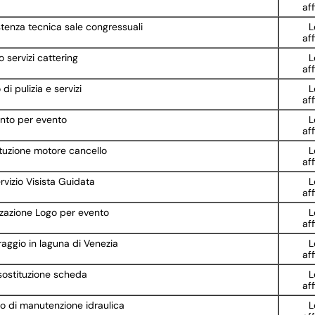
af
stenza tecnica sale congressuali
L
af
 servizi cattering
L
af
di pulizia e servizi
L
af
nto per evento
L
af
tuzione motore cancello
L
af
vizio Visista Guidata
L
af
zzazione Logo per evento
L
af
aggio in laguna di Venezia
L
af
sostituzione scheda
L
af
o di manutenzione idraulica
L