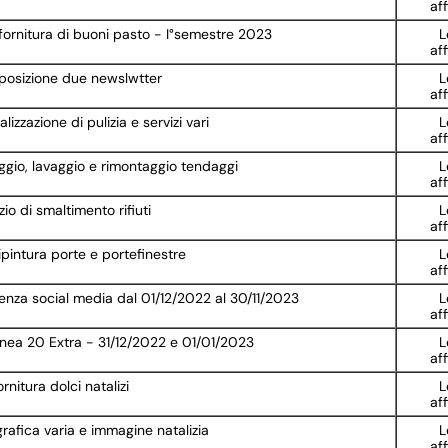
af
 fornitura di buoni pasto - I°semestre 2023
L
af
posizione due newslwtter
L
af
lizzazione di pulizia e servizi vari
L
af
ggio, lavaggio e rimontaggio tendaggi
L
af
io di smaltimento rifiuti
L
af
ipintura porte e portefinestre
L
af
tenza social media dal 01/12/2022 al 30/11/2023
L
af
linea 20 Extra - 31/12/2022 e 01/01/2023
L
af
nitura dolci natalizi
L
af
rafica varia e immagine natalizia
L
af