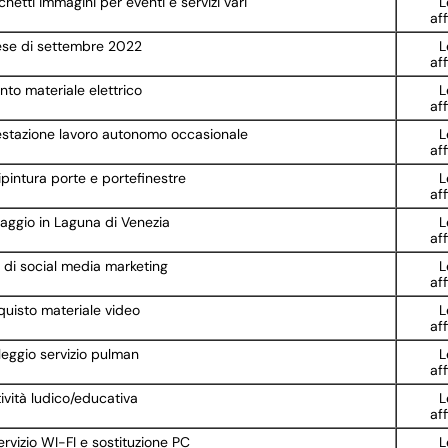
hetti immagini per eventi e servizi vari
L
af
mese di settembre 2022
L
af
to materiale elettrico
L
af
restazione lavoro autonomo occasionale
L
af
ipintura porte e portefinestre
L
af
aggio in Laguna di Venezia
L
af
 di social media marketing
L
af
uisto materiale video
L
af
eggio servizio pulman
L
af
ività ludico/educativa
L
af
ervizio WI-FI e sostituzione PC
L