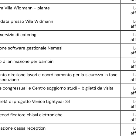
ra Villa Widmann - piante
L
af
uidata presso Villa Widmann
L
af
ervizio di catering
L
af
one software gestionale Nemesi
L
af
io di animazione per bambini
L
af
to direzione lavori e coordinamento per la sicurezza in fase
L
esecuzione
af
 congressuali e Centro soggiorno studi - biglietti da visita
L
af
età di progetto Venice Lightyear Srl
L
af
codificatore chiavi elettroniche
L
af
razione cassa reception
L
af