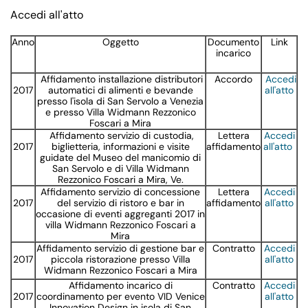
Accedi all'atto
Anno
Oggetto
Documento
Link
incarico
Affidamento installazione distributori
Accordo
Accedi
2017
automatici di alimenti e bevande
all'atto
presso l'isola di San Servolo a Venezia
e presso Villa Widmann Rezzonico
Foscari a Mira
Affidamento servizio di custodia,
Lettera
Accedi
2017
biglietteria, informazioni e visite
affidamento
all'atto
guidate del Museo del manicomio di
San Servolo e di Villa Widmann
Rezzonico Foscari a Mira, Ve.
Affidamento servizio di concessione
Lettera
Accedi
2017
del servizio di ristoro e bar in
affidamento
all'atto
occasione di eventi aggreganti 2017 in
villa Widmann Rezzonico Foscari a
Mira
Affidamento servizio di gestione bar e
Contratto
Accedi
2017
piccola ristorazione presso Villa
all'atto
Widmann Rezzonico Foscari a Mira
Affidamento incarico di
Contratto
Accedi
2017
coordinamento per evento VID Venice
all'atto
Innovation Design in isola di San